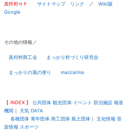
真狩村ＨＰ
サイトマップ
リンク
／
Wiki版
Google
その他の情報／
真狩村商工会
まっかり村づくり研究会
まっかりの風の便り
maccarina
【
INDEX
】
公共団体
観光団体
イベント
宿泊施設
報道
機関
｜
天気
DATA
各種団体
青年団体
商工団体
風土団体
｜
文化情報
音
楽情報
スポーツ