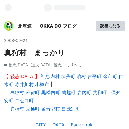
北海道 HOKKAIDO ブログ
読者になる
2008
-
09
-
24
真狩村 まっかり
後志 DATA
道央 DATA
後志 しりべし
【
後志 DATA
】
神恵内村
積丹町
泊村
古平町
余市町
仁
木町
赤井川村
小樽市
|
島牧村
寿都町
黒松内町
蘭越町
岩内町
共和町
|
倶知
安町
ニセコ町
|
真狩村
京極町
留寿都村
喜茂別町
-------------------------------------------------------
------------
CITY
DATA
Facebook