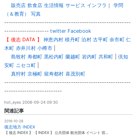
販売店
飲食店
生活情報
サービス
インフラ
｜
学問
（＆教育）
写真
---------------------------------------------------------
--------------------
twitter
Facebook
【
後志 DATA
】
神恵内村
積丹町
泊村
古平町
余市町
仁
木町
赤井川村
小樽市
|
島牧村
寿都町
黒松内町
蘭越町
岩内町
共和町
|
倶知
安町
ニセコ町
|
真狩村
京極町
留寿都村
喜茂別町
---------------------------------------------------------
--------------------------
hot_eyes
2008-09-24 09:30
関連記事
2016-10-28
後志地方 INDEX
【 後志 INDEX 】 【 INDEX 】 公共団体 観光団体 イベント 宿…